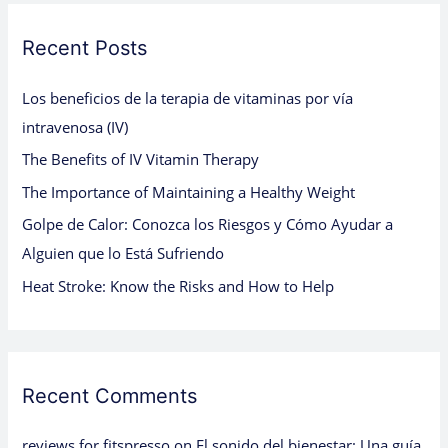
r
c
Recent Posts
h
Los beneficios de la terapia de vitaminas por vía
f
intravenosa (IV)
o
The Benefits of IV Vitamin Therapy
r
:
The Importance of Maintaining a Healthy Weight
Golpe de Calor: Conozca los Riesgos y Cómo Ayudar a
Alguien que lo Está Sufriendo
Heat Stroke: Know the Risks and How to Help
Recent Comments
reviews for fitspresso
on
El sonido del bienestar: Una guía