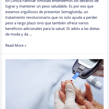
En Clínica Familiar Amistad entendemos los desafíos de
lograr y mantener un peso saludable. Es por eso que
estamos orgullosos de presentar Semaglutida, un
tratamiento revolucionario que no solo ayuda a perder
peso a largo plazo sino que también ofrece varios
beneficios adicionales para la salud. Di adiós a las dietas
de moda y da …
Read More »
Navigating
the
Terrain
of
Diabetes
Mellitus:
Understanding,
Managing,
and