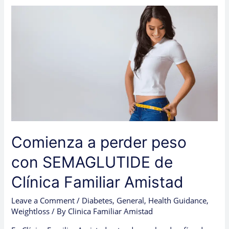
Comienza
a
perder
peso
con
SEMAGLUTIDE
de
Clínica
Familiar
Amistad
Comienza a perder peso
con SEMAGLUTIDE de
Clínica Familiar Amistad
Leave a Comment
/
Diabetes
,
General
,
Health Guidance
,
Weightloss
/ By
Clinica Familiar Amistad