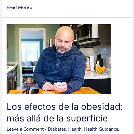
Read More »
Los
efectos
de
la
obesidad:
más
allá
de
la
superficie
Los efectos de la obesidad:
más allá de la superficie
Leave a Comment
/
Diabetes
,
Health
,
Health Guidance
,