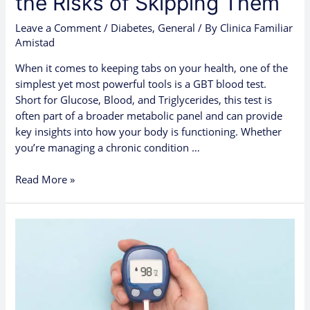
the Risks of Skipping Them
Leave a Comment
/
Diabetes
,
General
/ By
Clinica Familiar
Amistad
When it comes to keeping tabs on your health, one of the
simplest yet most powerful tools is a GBT blood test.
Short for Glucose, Blood, and Triglycerides, this test is
often part of a broader metabolic panel and can provide
key insights into how your body is functioning. Whether
you’re managing a chronic condition …
Read More »
Why
Keeping
Diabetes
in
Check
is