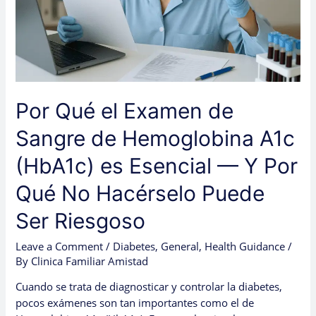
Hemoglobina
A1c
(HbA1c)
es
Esencial
—
Por Qué el Examen de
Y
Por
Sangre de Hemoglobina A1c
Qué
No
(HbA1c) es Esencial — Y Por
Hacérselo
Qué No Hacérselo Puede
Puede
Ser
Ser Riesgoso
Riesgoso
Leave a Comment
/
Diabetes
,
General
,
Health Guidance
/
By
Clinica Familiar Amistad
Cuando se trata de diagnosticar y controlar la diabetes,
pocos exámenes son tan importantes como el de