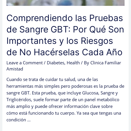
los
Riesgos
Comprendiendo las Pruebas
de
No
de Sangre GBT: Por Qué Son
Hacérselas
Cada
Importantes y los Riesgos
Año
de No Hacérselas Cada Año
Leave a Comment
/
Diabetes
,
Health
/ By
Clinica Familiar
Amistad
Cuando se trata de cuidar tu salud, una de las
herramientas más simples pero poderosas es la prueba de
sangre GBT. Esta prueba, que incluye Glucosa, Sangre y
Triglicéridos, suele formar parte de un panel metabólico
más amplio y puede ofrecer información clave sobre
cómo está funcionando tu cuerpo. Ya sea que tengas una
condición …