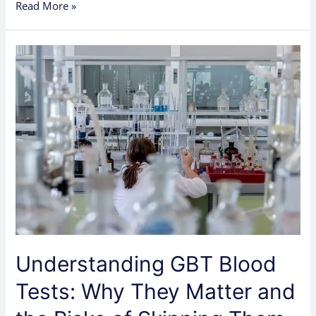
Read More »
Understanding
GBT
Blood
Tests:
Why
They
Matter
and
the
Risks
of
Skipping
Them
Understanding GBT Blood
Tests: Why They Matter and