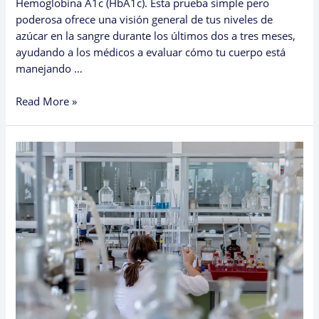
Hemoglobina A1c (HbA1c). Esta prueba simple pero
poderosa ofrece una visión general de tus niveles de
azúcar en la sangre durante los últimos dos a tres meses,
ayudando a los médicos a evaluar cómo tu cuerpo está
manejando …
Read More »
Comprendiendo
las
Pruebas
de
Sangre
GBT:
Por
Qué
Son
Importantes
y