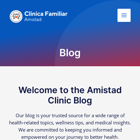
Skip
Main
to
Menu
content
Blog
Welcome to the Amistad
Clinic Blog
Our blog is your trusted source for a wide range of
health-related topics, wellness tips, and medical insights.
We are committed to keeping you informed and
empowered on your journey to better health.