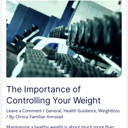
The
Importance
of
Controlling
Your
Weight
The Importance of
Controlling Your Weight
Leave a Comment
/
General
,
Health Guidance
,
Weightloss
/ By
Clinica Familiar Amistad
Maintaining a healthy weight is about much more than