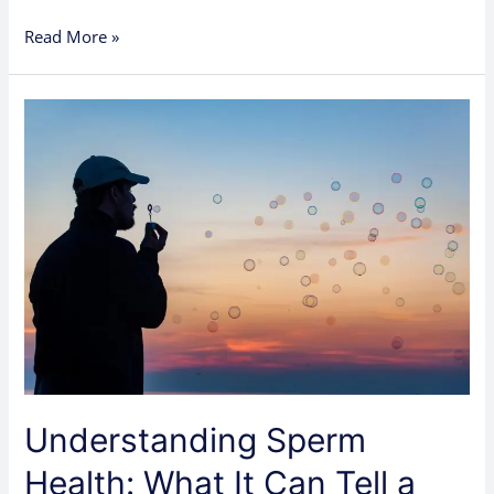
Read More »
Understanding
Sperm
Health:
What
It
Can
Tell
a
Patient
Understanding Sperm
Health: What It Can Tell a