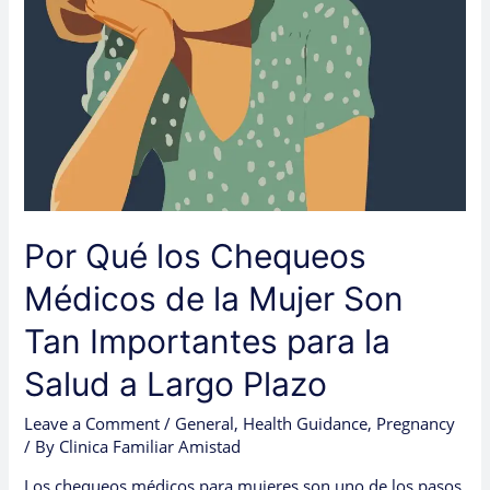
Tan
Importantes
para
la
Salud
a
Largo
Plazo
Por Qué los Chequeos
Médicos de la Mujer Son
Tan Importantes para la
Salud a Largo Plazo
Leave a Comment
/
General
,
Health Guidance
,
Pregnancy
/ By
Clinica Familiar Amistad
Los chequeos médicos para mujeres son uno de los pasos