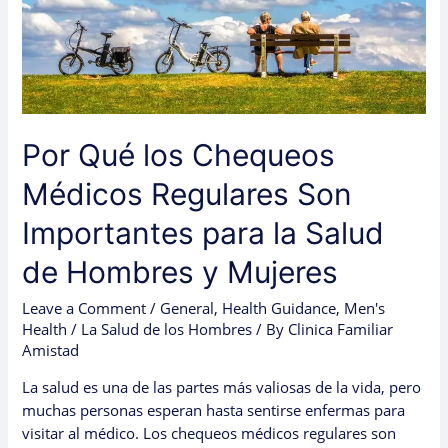
Importantes
para
la
Salud
de
Hombres
Por Qué los Chequeos
y
Mujeres
Médicos Regulares Son
Importantes para la Salud
de Hombres y Mujeres
Leave a Comment
/
General
,
Health Guidance
,
Men's
Health / La Salud de los Hombres
/ By
Clinica Familiar
Amistad
La salud es una de las partes más valiosas de la vida, pero
muchas personas esperan hasta sentirse enfermas para
visitar al médico. Los chequeos médicos regulares son