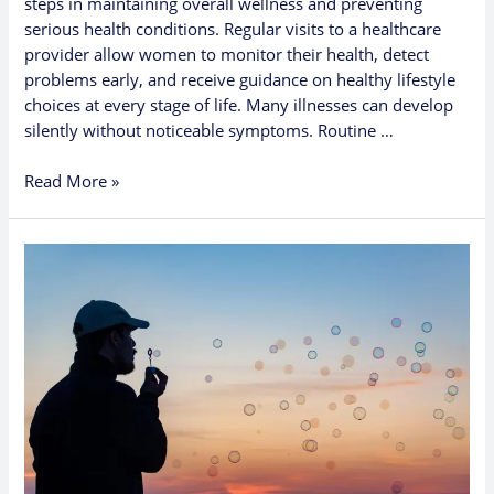
steps in maintaining overall wellness and preventing
serious health conditions. Regular visits to a healthcare
provider allow women to monitor their health, detect
problems early, and receive guidance on healthy lifestyle
choices at every stage of life. Many illnesses can develop
silently without noticeable symptoms. Routine …
Read More »
Comprendiendo
la
Salud
del
Esperma:
Lo
Que
Puede
Decirle
a