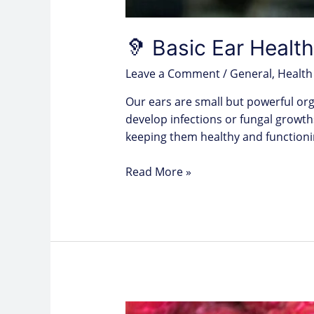
🦻 Basic Ear Healt
Leave a Comment
/
General
,
Health
Our ears are small but powerful orga
develop infections or fungal growths
keeping them healthy and functioni
Read More »
El