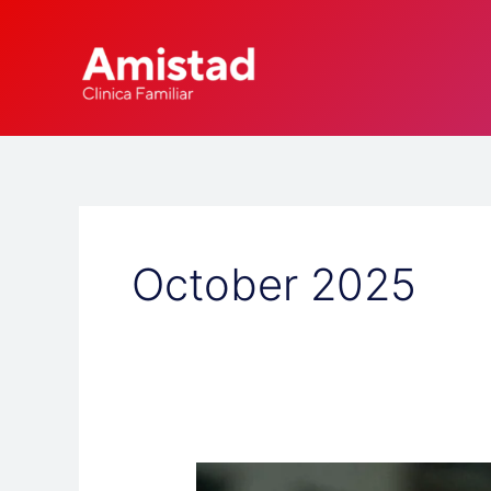
Skip
to
content
October 2025
🦻