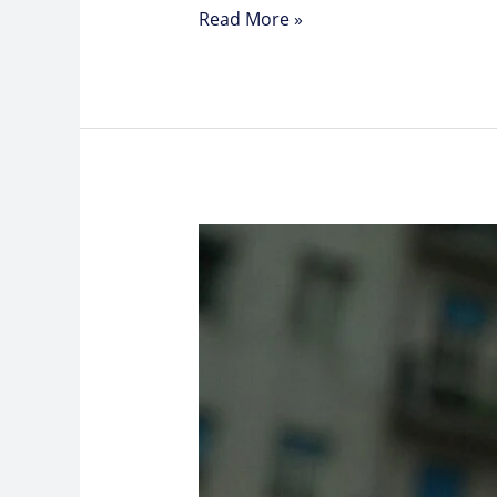
Read More »
🦻
Basic
Ear
Health:
How
to
Prevent
Infections
and
Fungal