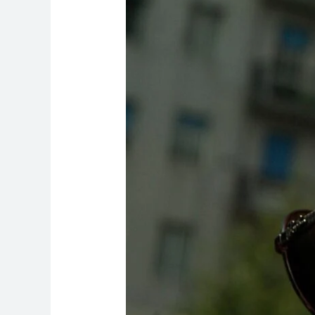
Salud
Básica
del
Oído:
Cómo
Prevenir
Infecciones
y
Hongos