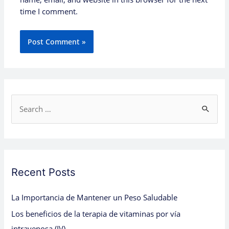
time I comment.
S
e
a
r
c
Recent Posts
h
La Importancia de Mantener un Peso Saludable
f
Los beneficios de la terapia de vitaminas por vía
o
intravenosa (IV)
r