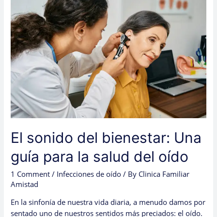
sonido
del
bienestar:
Una
guía
para
la
salud
del
oído
El sonido del bienestar: Una
guía para la salud del oído
1 Comment
/
Infecciones de oído
/ By
Clinica Familiar
Amistad
En la sinfonía de nuestra vida diaria, a menudo damos por
sentado uno de nuestros sentidos más preciados: el oído.