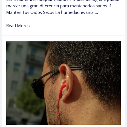
marcar una gran diferencia para mantenerlos sanos. 1.
Mantén Tus Oídos Secos La humedad es una …
Read More »
🦻
Basic
Ear
Health:
How
to
Prevent
Infections
and
Fungal
Problems