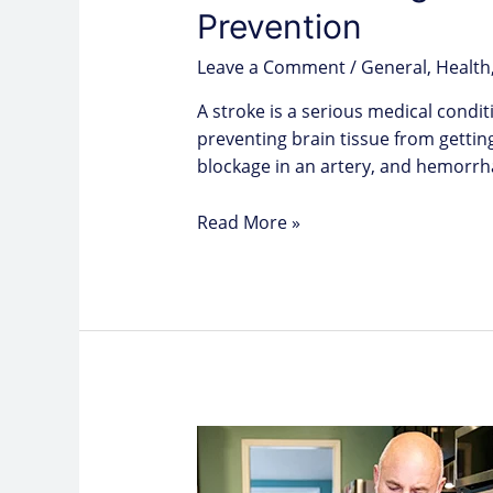
Prevention
Leave a Comment
/
General
,
Health
A stroke is a serious medical condit
preventing brain tissue from gettin
blockage in an artery, and hemorrh
Read More »
Los
efectos
de