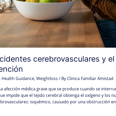
identes cerebrovasculares y el 
vención
,
Health Guidance
,
Weightloss
/ By
Clinica Familiar Amistad
na afección médica grave que se produce cuando se interru
que impide que el tejido cerebral obtenga el oxígeno y los n
rebrovasculares: isquémico, causado por una obstrucción en