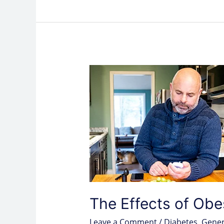
The
Effects
of
Obesity:
Beyond
the
Surface
The Effects of Obe
Leave a Comment
/
Diabetes
,
Gener