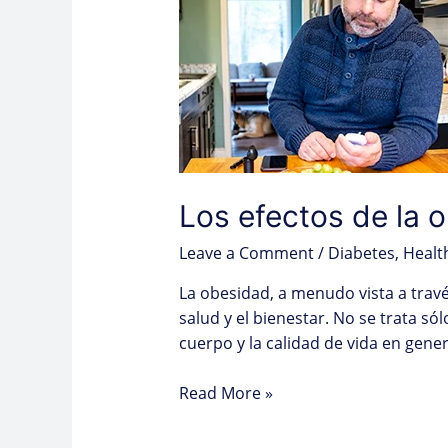
la
obesidad:
más
allá
de
la
superficie
Los efectos de la o
Leave a Comment
/
Diabetes
,
Healt
La obesidad, a menudo vista a través
salud y el bienestar. No se trata só
cuerpo y la calidad de vida en gener
Read More »