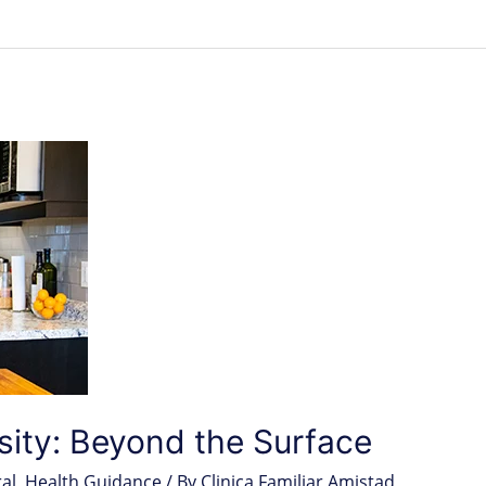
sity: Beyond the Surface
al
,
Health Guidance
/ By
Clinica Familiar Amistad