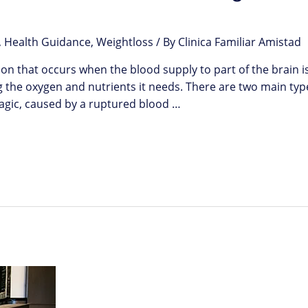
,
Health Guidance
,
Weightloss
/ By
Clinica Familiar Amistad
ion that occurs when the blood supply to part of the brain i
g the oxygen and nutrients it needs. There are two main type
agic, caused by a ruptured blood …