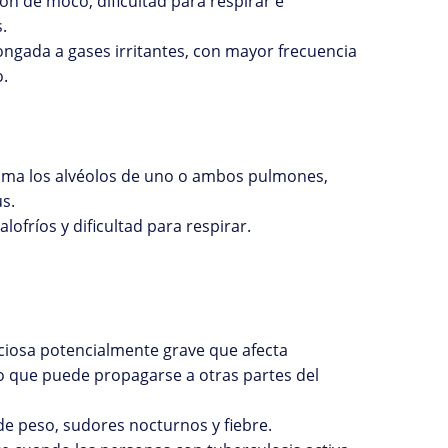
ón de moco, dificultad para respirar e
.
ongada a gases irritantes, con mayor frecuencia
o.
lama los alvéolos de uno o ambos pulmones,
s.
lofríos y dificultad para respirar.
ciosa potencialmente grave que afecta
o que puede propagarse a otras partes del
de peso, sudores nocturnos y fiebre.