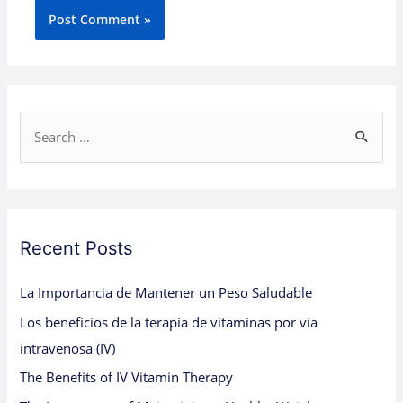
S
e
a
r
c
Recent Posts
h
La Importancia de Mantener un Peso Saludable
f
Los beneficios de la terapia de vitaminas por vía
o
intravenosa (IV)
r
:
The Benefits of IV Vitamin Therapy