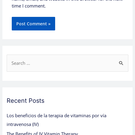
time I comment.
S
e
a
r
c
Recent Posts
h
Los beneficios de la terapia de vitaminas por vía
f
intravenosa (IV)
o
The Benefits of IV Vitamin Therapy
r