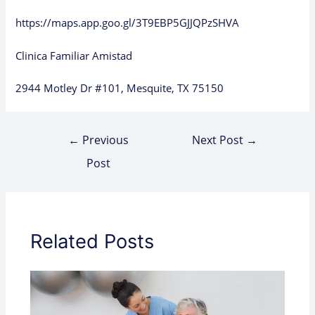
https://maps.app.goo.gl/3T9EBP5GJJQPzSHVA
Clinica Familiar Amistad
2944 Motley Dr #101, Mesquite, TX 75150
←
Previous
Next Post
→
Post
Related Posts