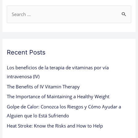
S
e
a
r
c
Recent Posts
h
Los beneficios de la terapia de vitaminas por vía
f
intravenosa (IV)
o
The Benefits of IV Vitamin Therapy
r
:
The Importance of Maintaining a Healthy Weight
Golpe de Calor: Conozca los Riesgos y Cómo Ayudar a
Alguien que lo Está Sufriendo
Heat Stroke: Know the Risks and How to Help