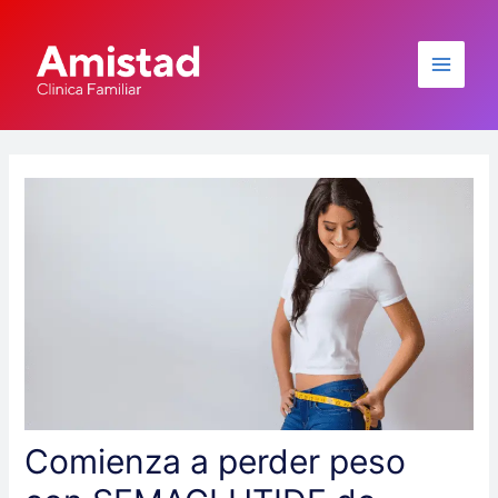
Skip
Post
Main
to
navigation
Menu
content
Comienza a perder peso