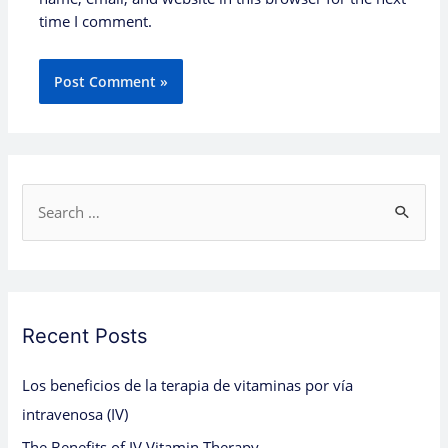
time I comment.
S
e
a
r
c
Recent Posts
h
Los beneficios de la terapia de vitaminas por vía
f
intravenosa (IV)
o
The Benefits of IV Vitamin Therapy
r