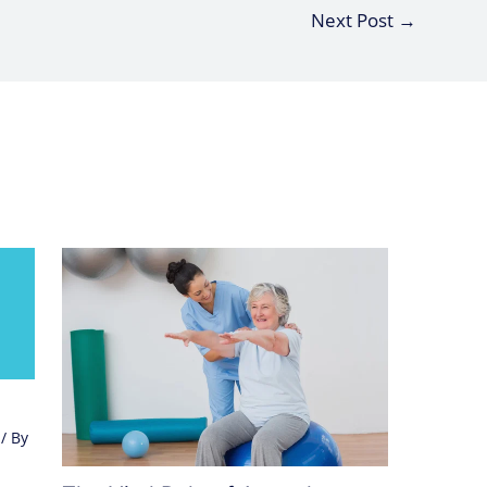
Next Post
→
/ By