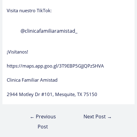
Visita nuestro TikTok:
@clinicafamiliaramistad_
¡Visítanos!
https://maps.app.goo.gl/3T9EBP5GJJQPzSHVA
Clinica Familiar Amistad
2944 Motley Dr #101, Mesquite, TX 75150
←
Previous
Next Post
→
Post