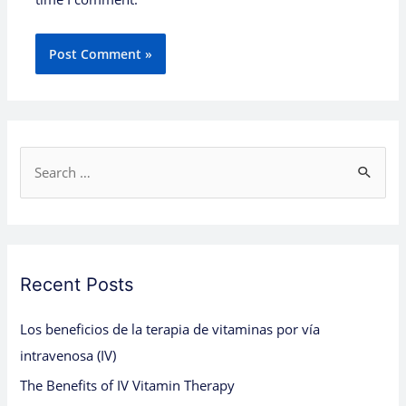
S
e
a
r
c
Recent Posts
h
Los beneficios de la terapia de vitaminas por vía
f
intravenosa (IV)
o
The Benefits of IV Vitamin Therapy
r