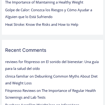
:
The Importance of Maintaining a Healthy Weight
Golpe de Calor: Conozca los Riesgos y Cómo Ayudar a
Alguien que lo Está Sufriendo
Heat Stroke: Know the Risks and How to Help
Recent Comments
reviews for fitspresso
on
El sonido del bienestar: Una guía
para la salud del oído
clinica familiar
on
Debunking Common Myths About Diet
and Weight Loss
Fitspresso Reviews
on
The Importance of Regular Health
Screenings and Lab Tests
Purchase AeroSlim Weight loss
on
Infecciónes