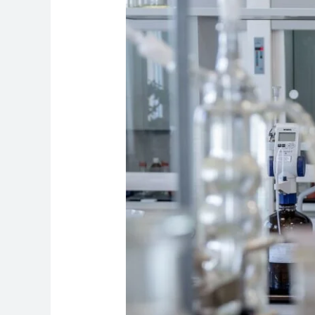
las
Pruebas
de
Sangre
GBT:
Por
Qué
Son
Importantes
y
los
Riesgos
de
No
Hacérselas
Cada
Año