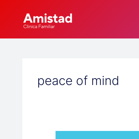
Skip
to
content
peace of mind
The