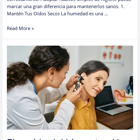
marcar una gran diferencia para mantenerlos sanos. 1.
Mantén Tus Oídos Secos La humedad es una …
Read More »
El
sonido
del
bienestar:
Una
guía
para
la
salud
del
oído