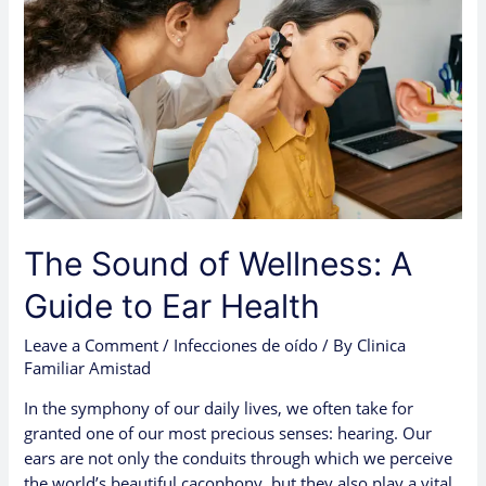
Wellness:
A
Guide
to
Ear
Health
The Sound of Wellness: A
Guide to Ear Health
Leave a Comment
/
Infecciones de oído
/ By
Clinica
Familiar Amistad
In the symphony of our daily lives, we often take for
granted one of our most precious senses: hearing. Our
ears are not only the conduits through which we perceive
the world’s beautiful cacophony, but they also play a vital