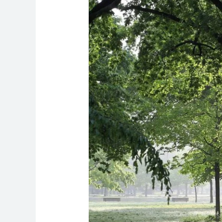
Importancia
de
Mantener
un
Peso
Saludable