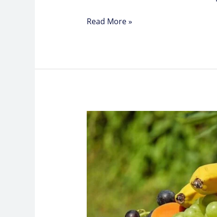
Read More »
The
Benefits
of
IV
Vitamin
Therapy