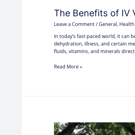
The Benefits of IV
Leave a Comment
/
General
,
Health
In today’s fast-paced world, it can b
dehydration, illness, and certain me
fluids, vitamins, and minerals dire
Read More »
The
Importance