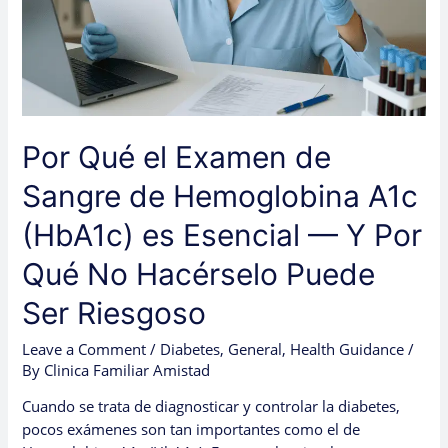
Hemoglobina
A1c
(HbA1c)
es
Esencial
—
Por Qué el Examen de
Y
Por
Sangre de Hemoglobina A1c
Qué
No
(HbA1c) es Esencial — Y Por
Hacérselo
Qué No Hacérselo Puede
Puede
Ser
Ser Riesgoso
Riesgoso
Leave a Comment
/
Diabetes
,
General
,
Health Guidance
/
By
Clinica Familiar Amistad
Cuando se trata de diagnosticar y controlar la diabetes,
pocos exámenes son tan importantes como el de