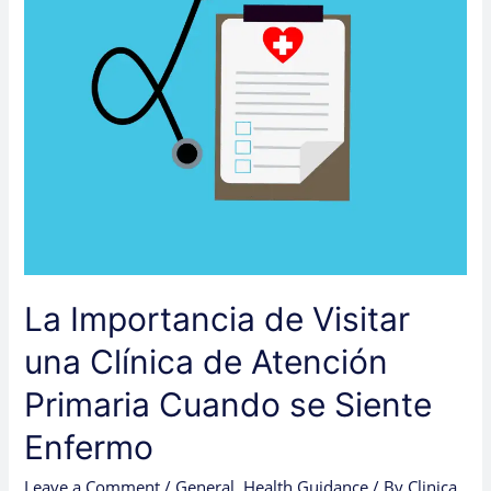
Atención
Primaria
Cuando
se
Siente
Enfermo
La Importancia de Visitar
una Clínica de Atención
Primaria Cuando se Siente
Enfermo
Leave a Comment
/
General
,
Health Guidance
/ By
Clinica