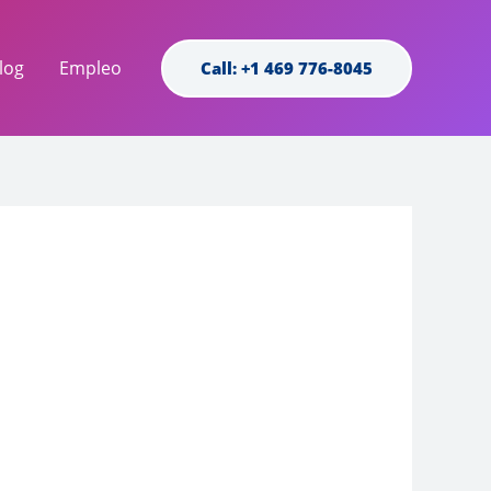
log
Empleo
Call: +1 469 776-8045