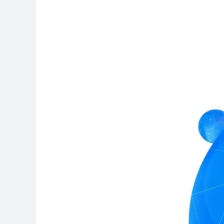
Beneficios
del
NAD+:
Por
Qué
Este
Coenzima
Es
Esencial
para
Tu
Salud