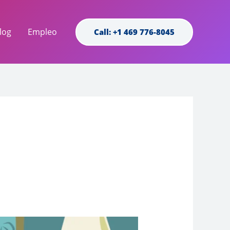
log
Empleo
Call: +1 469 776-8045