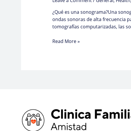
Leave a Comment
/
General
,
Health
¿Qué es una sonograma?Una sonogra
ondas sonoras de alta frecuencia pa
tomografías computarizadas, las so
Read More »