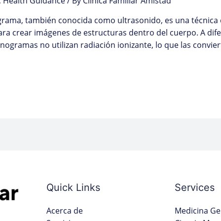
,
Health Guidance
/ By
Clinica Familiar Amistad
ma, también conocida como ultrasonido, es una técnica d
ra crear imágenes de estructuras dentro del cuerpo. A difer
nogramas no utilizan radiación ionizante, lo que las convi
Quick Links
Services
Acerca de
Medicina Ge