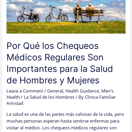
Importantes
para
la
Salud
de
Hombres
Por Qué los Chequeos
y
Mujeres
Médicos Regulares Son
Importantes para la Salud
de Hombres y Mujeres
Leave a Comment
/
General
,
Health Guidance
,
Men's
Health / La Salud de los Hombres
/ By
Clinica Familiar
Amistad
La salud es una de las partes más valiosas de la vida, pero
muchas personas esperan hasta sentirse enfermas para
visitar al médico. Los chequeos médicos regulares son