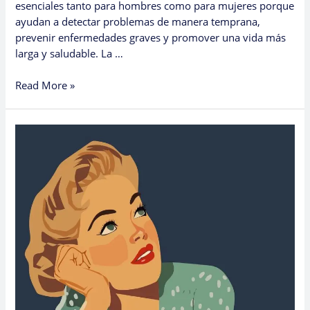
esenciales tanto para hombres como para mujeres porque
ayudan a detectar problemas de manera temprana,
prevenir enfermedades graves y promover una vida más
larga y saludable. La …
Read More »
Por
Qué
los
Chequeos
Médicos
de
la
Mujer
Son
Tan
Importantes
para