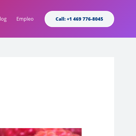
log
Empleo
Call: +1 469 776-8045