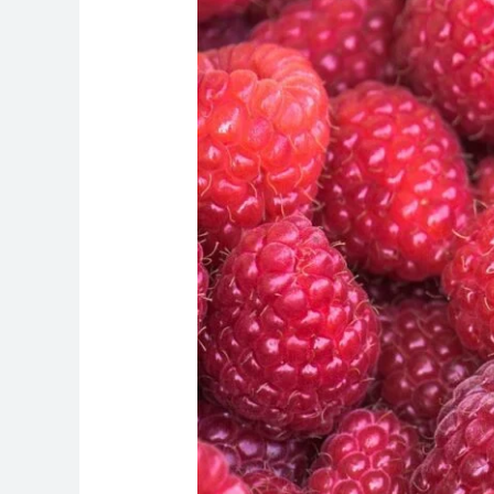
Powerful
Duo:
Benefits
of
NAD
and
Glutathione