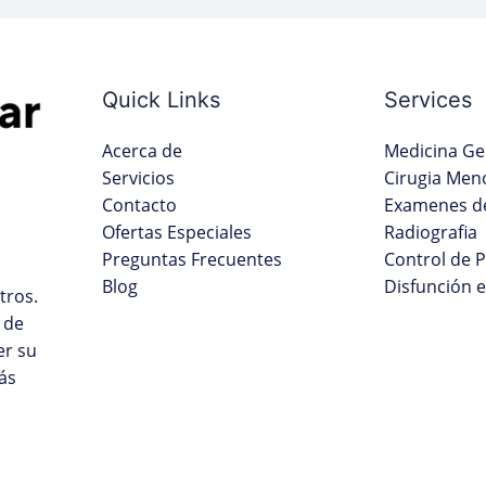
Quick Links
Services
Acerca de
Medicina Ge
Servicios
Cirugia Men
Contacto
Examenes de
Ofertas Especiales
Radiografia
Preguntas Frecuentes
Control de 
Blog
Disfunción e
tros.
 de
er su
ás