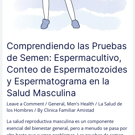
Masculina
Comprendiendo las Pruebas
de Semen: Espermacultivo,
Conteo de Espermatozoides
y Espermatograma en la
Salud Masculina
Leave a Comment
/
General
,
Men's Health / La Salud de
los Hombres
/ By
Clinica Familiar Amistad
La salud reproductiva masculina es un componente
esencial del bienestar general, pero a menudo se pasa por
alto hasta que surgen problemas. Las pruebas de semen