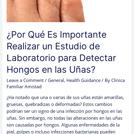
de
Laboratorio
para
Detectar
¿Por Qué Es Importante
Hongos
en
Realizar un Estudio de
las
Uñas?
Laboratorio para Detectar
Hongos en las Uñas?
Leave a Comment
/
General
,
Health Guidance
/ By
Clinica
Familiar Amistad
¿Ha notado que una o varias de sus uñas están amarillas,
gruesas, quebradizas o deformadas? Estos cambios
podrían ser un signo de una infección por hongos en las
uñas. Sin embargo, no todas las alteraciones en las uñas
son causadas por hongos. Algunas enfermedades de la
piel, golpes o incluso infecciones bacterianas pueden