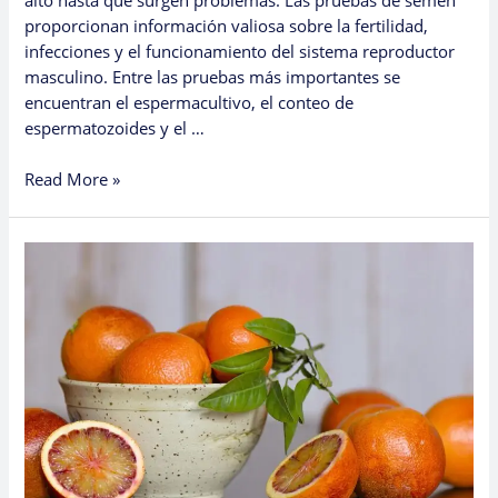
proporcionan información valiosa sobre la fertilidad,
infecciones y el funcionamiento del sistema reproductor
masculino. Entre las pruebas más importantes se
encuentran el espermacultivo, el conteo de
espermatozoides y el …
Read More »
¿Qué
es
una
Prueba
de
Sangre
CBC
y
Por
Qué