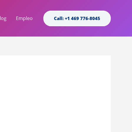
log
Empleo
Call: +1 469 776-8045