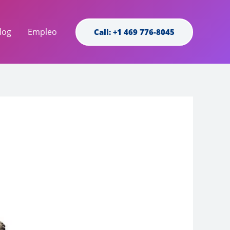
log
Empleo
Call: +1 469 776-8045