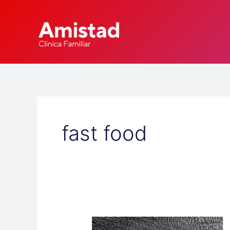
Skip
to
content
fast food
El