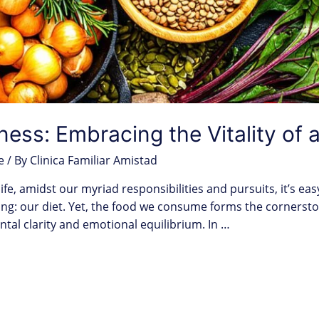
lness: Embracing the Vitality of 
e
/ By
Clinica Familiar Amistad
ife, amidst our myriad responsibilities and pursuits, it’s ea
ng: our diet. Yet, the food we consume forms the cornerston
ental clarity and emotional equilibrium. In …