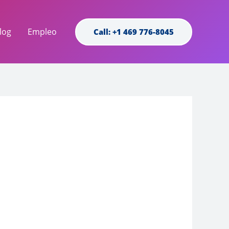
log
Empleo
Call: +1 469 776-8045