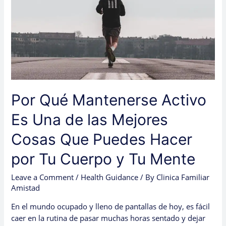
Una
de
las
Mejores
Cosas
Que
Puedes
Hacer
Por Qué Mantenerse Activo
por
Tu
Es Una de las Mejores
Cuerpo
y
Cosas Que Puedes Hacer
Tu
por Tu Cuerpo y Tu Mente
Mente
Leave a Comment
/
Health Guidance
/ By
Clinica Familiar
Amistad
En el mundo ocupado y lleno de pantallas de hoy, es fácil
caer en la rutina de pasar muchas horas sentado y dejar