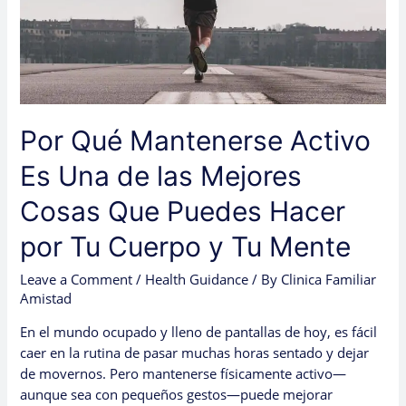
las
Mejores
Cosas
Que
Puedes
Hacer
Por Qué Mantenerse Activo
por
Tu
Es Una de las Mejores
Cuerpo
y
Cosas Que Puedes Hacer
Tu
por Tu Cuerpo y Tu Mente
Mente
Leave a Comment
/
Health Guidance
/ By
Clinica Familiar
Amistad
En el mundo ocupado y lleno de pantallas de hoy, es fácil
caer en la rutina de pasar muchas horas sentado y dejar
de movernos. Pero mantenerse físicamente activo—
aunque sea con pequeños gestos—puede mejorar