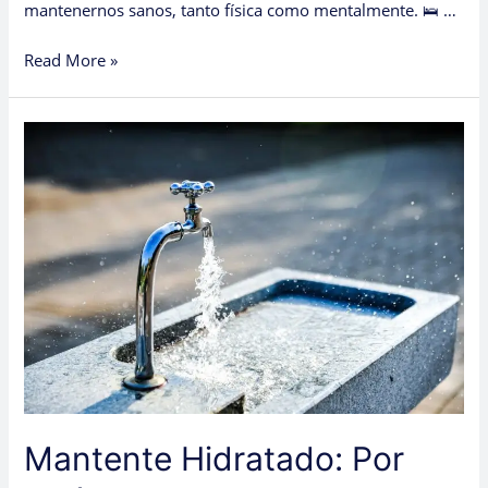
mantenernos sanos, tanto física como mentalmente. 🛌 …
Read More »
Mantente
Hidratado:
Por
Qué
el
Agua
es
Esencial
para
Tu
Cuerpo
y
Qué
Mantente Hidratado: Por
Ocurre
Cuando