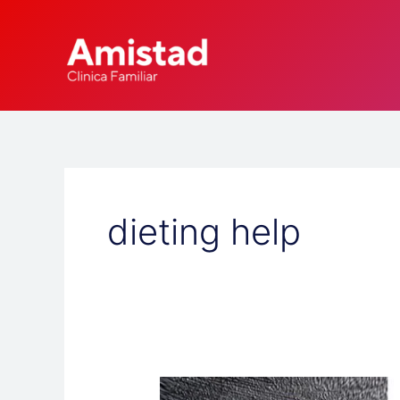
Skip
to
content
dieting help
El