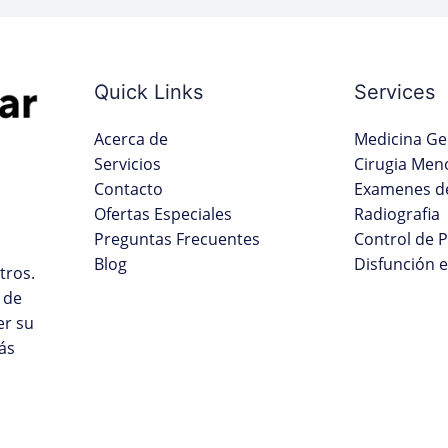
Quick Links
Services
Acerca de
Medicina Ge
Servicios
Cirugia Men
Contacto
Examenes de
Ofertas Especiales
Radiografia
Preguntas Frecuentes
Control de 
Blog
Disfunción e
tros.
 de
er su
ás