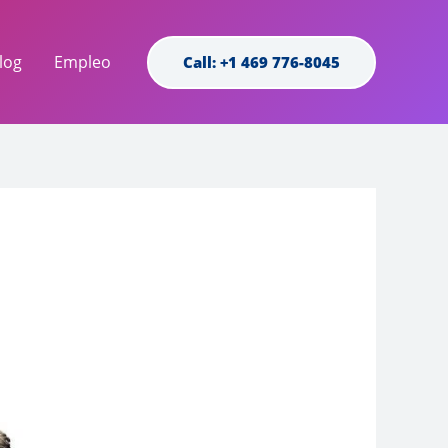
log
Empleo
Call: +1 469 776-8045